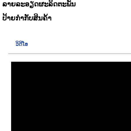
ລາຍລະອຽດຜະລິດຕະພັນ
ປ້າຍກຳກັບສິນຄ້າ
ວິດີໂອ