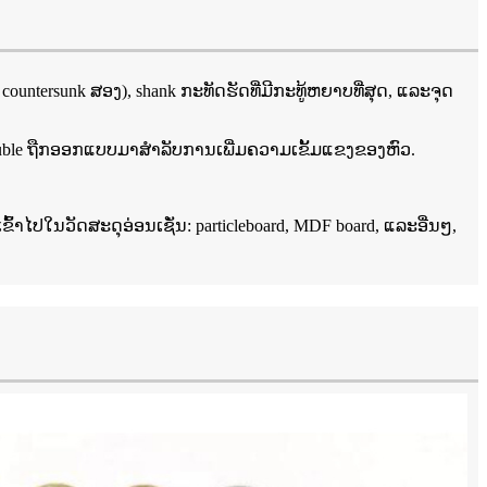
 countersunk ສອງ), shank ກະທັດຮັດທີ່ມີກະທູ້ຫຍາບທີ່ສຸດ, ແລະຈຸດ
nk double ຖືກອອກແບບມາສໍາລັບການເພີ່ມຄວາມເຂັ້ມແຂງຂອງຫົວ.
້າໄປໃນວັດສະດຸອ່ອນເຊັ່ນ: particleboard, MDF board, ແລະອື່ນໆ,