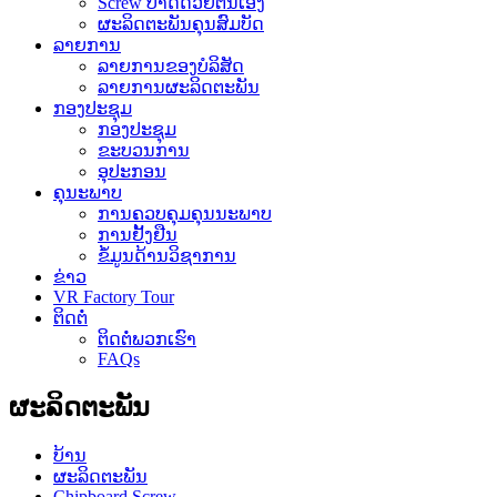
Screw ປາດດ້ວຍຕົນເອງ
ຜະລິດຕະພັນຄຸນສົມບັດ
ລາຍການ
ລາຍການຂອງບໍລິສັດ
ລາຍການຜະລິດຕະພັນ
ກອງປະຊຸມ
ກອງປະຊຸມ
ຂະບວນການ
ອຸປະກອນ
ຄຸນະພາບ
ການຄວບຄຸມຄຸນນະພາບ
ການຢັ້ງຢືນ
ຂໍ້​ມູນ​ດ້ານ​ວິ​ຊາ​ການ
ຂ່າວ
VR Factory Tour
ຕິດຕໍ່
ຕິດ​ຕໍ່​ພວກ​ເຮົາ
FAQs
ຜະລິດຕະພັນ
ບ້ານ
ຜະລິດຕະພັນ
Chipboard Screw