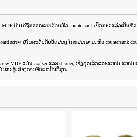
Screw MDF.ມັນໄດ້ຖືກອອກແບບດ້ວຍຫົວ countersunk (ປົກກະຕິແລ້ວເປັນຫົວ
 chipboard screw ຢູ່ໃນລະດັບກັບວັດສະດຸ.ໂດຍສະເພາະ, ຫົວ countersu
crew MDF ແມ່ນ coarser ແລະ sharper, ເຊິ່ງຂຸດເລິກແລະແຫນ້ນແຫນ້ນເຂົ
່ໃນກະທູ້, ສ້າງການຈັບແຫນ້ນທີ່ສຸດ.