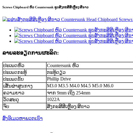
Screws Chipboard ຫົວ Countersunk ຊຸບສັງກະສີສີເຫຼືອງ/ສີຂາວ
ລາຍ​ລະ​ອຽດ​ການ​ຜະ​ລິດ​:
ປະເພດຫົວ
Countersunk ຫົວ
ປະເພດກະທູ້
ກະທູ້ດຽວ
Phillip Drive
ປະເພດຂັບ
M3.0 M3.5 M4.0 M4.5 M5.0 M6.0
ເສັ້ນຜ່າສູນກາງ
ຄວາມຍາວ
ຈາກ 9mm ເຖິງ 254mm
1022A
ວັດສະດຸ
ຈົບ
ສັງກະສີສີເຫຼືອງ/ສີຂາວ
ສົ່ງອີເມວຫາພວກເຮົາ