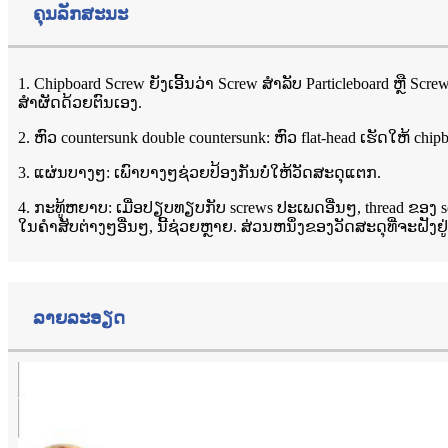
ຄຸນ​ລັກ​ສະ​ນະ
1. Chipboard Screw ຍັງເອີ້ນວ່າ Screw ສໍາລັບ Particleboard ຫຼື 
ສໍາຜັດດ້ວຍຕົນເອງ.
2. ຫົວ countersunk double countersunk: ຫົວ flat-head ເຮັດໃຫ້
3. ແຜ່ນບາງໆ: ເພົາບາງໆຊ່ວຍປ້ອງກັນບໍ່ໃຫ້ວັດສະດຸແຕກ.
4. ກະທູ້ຫຍາບ: ເມື່ອປຽບທຽບກັບ screws ປະເພດອື່ນໆ, thread ຂອງ s
ໃນຄໍາສັບຕ່າງໆອື່ນໆ, ນີ້ຊ່ວຍຫຼາຍ. ສ່ວນຫນຶ່ງຂອງວັດສະດຸທີ່ຈະຝັງຢູ
ລາຍລະອຽດ