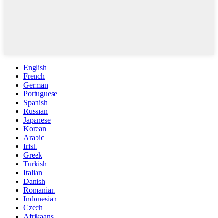
English
French
German
Portuguese
Spanish
Russian
Japanese
Korean
Arabic
Irish
Greek
Turkish
Italian
Danish
Romanian
Indonesian
Czech
Afrikaans