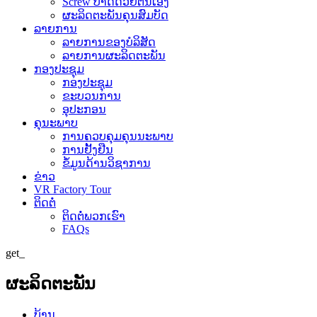
Screw ປາດດ້ວຍຕົນເອງ
ຜະລິດຕະພັນຄຸນສົມບັດ
ລາຍການ
ລາຍການຂອງບໍລິສັດ
ລາຍການຜະລິດຕະພັນ
ກອງປະຊຸມ
ກອງປະຊຸມ
ຂະບວນການ
ອຸປະກອນ
ຄຸນະພາບ
ການຄວບຄຸມຄຸນນະພາບ
ການຢັ້ງຢືນ
ຂໍ້​ມູນ​ດ້ານ​ວິ​ຊາ​ການ
ຂ່າວ
VR Factory Tour
ຕິດຕໍ່
ຕິດ​ຕໍ່​ພວກ​ເຮົາ
FAQs
get_
ຜະລິດຕະພັນ
ບ້ານ