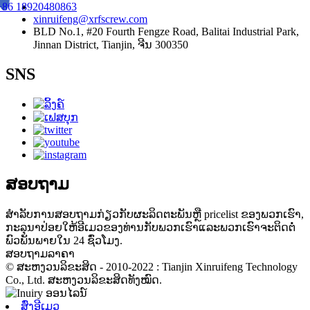
+86 18920480863
xinruifeng@xrfscrew.com
BLD No.1, #20 Fourth Fengze Road, Balitai Industrial Park,
Jinnan District, Tianjin, ຈີນ 300350
SNS
ສອບຖາມ
ສໍາ​ລັບ​ການ​ສອບ​ຖາມ​ກ່ຽວ​ກັບ​ຜະ​ລິດ​ຕະ​ພັນ​ຫຼື pricelist ຂອງ​ພວກ​ເຮົາ​,
ກະ​ລຸ​ນາ​ປ່ອຍ​ໃຫ້​ອີ​ເມວ​ຂອງ​ທ່ານ​ກັບ​ພວກ​ເຮົາ​ແລະ​ພວກ​ເຮົາ​ຈະ​ຕິດ​ຕໍ່​
ພົວ​ພັນ​ພາຍ​ໃນ 24 ຊົ່ວ​ໂມງ​.
ສອບຖາມລາຄາ
© ສະຫງວນລິຂະສິດ - 2010-2022 : Tianjin Xinruifeng Technology
Co., Ltd. ສະຫງວນລິຂະສິດທັງໝົດ.
ສົ່ງອີເມວ