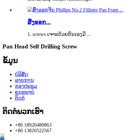
ສົ່ງອອກ...
1. screws ເຈາະດ້ວຍຕົນເອງມີ ...
Pan Head Self Drilling Screw
ຂໍ້ມູນ
ບໍລິສັດ
ລາຍການ
ກອງປະຊຸມ
ຄຸນະພາບ
ຕິດຕໍ່
ຕິດ​ຕໍ່​ພວກ​ເຮົາ
+86 18920480863
+86 13820522567