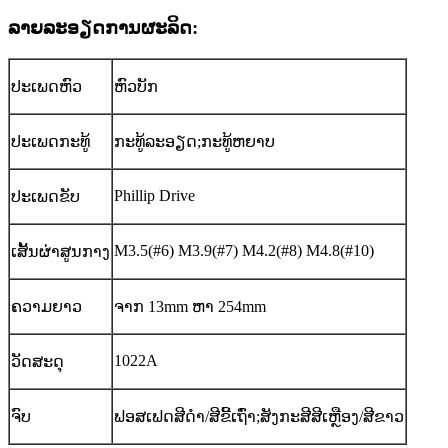
ລາຍ​ລະ​ອຽດ​ການ​ຜະ​ລິດ​:
ປະເພດຫົວ
ຫົວບັກ
ປະເພດກະທູ້
ກະທູ້ລະອຽດ;ກະທູ້ຫຍາບ
Phillip Drive
ປະເພດຂັບ
M3.5(#6) M3.9(#7) M4.2(#8) M4.8(#10)
ເສັ້ນຜ່າສູນກາງ
ຄວາມຍາວ
ຈາກ 13mm ຫາ 254mm
1022A
ວັດສະດຸ
ຈົບ
ຟອສເຟດສີດໍາ/ສີຂີ້ເຖົ່າ;ສັງກະສີສີເຫຼືອງ/ສີຂາວ