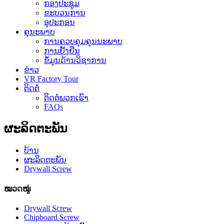
ກອງປະຊຸມ
ຂະບວນການ
ອຸປະກອນ
ຄຸນະພາບ
ການຄວບຄຸມຄຸນນະພາບ
ການຢັ້ງຢືນ
ຂໍ້​ມູນ​ດ້ານ​ວິ​ຊາ​ການ
ຂ່າວ
VR Factory Tour
ຕິດຕໍ່
ຕິດ​ຕໍ່​ພວກ​ເຮົາ
FAQs
ຜະລິດຕະພັນ
ບ້ານ
ຜະລິດຕະພັນ
Drywall Screw
ໝວດໝູ່
Drywall Screw
Chipboard Screw