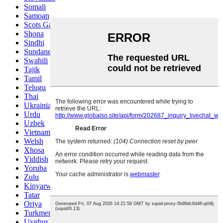
Somali
Samoan
Scots Gaelic
Shona
Sindhi
Sundanese
Swahili
Tajik
Tamil
Telugu
Thai
Ukrainian
Urdu
Uzbek
Vietnamese
Welsh
Xhosa
Yiddish
Yoruba
Zulu
Kinyarwanda
Tatar
Oriya
Turkmen
Uyghur