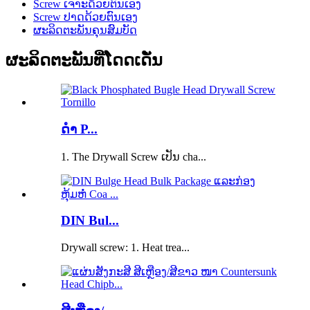
Screw ເຈາະດ້ວຍຕົນເອງ
Screw ປາດດ້ວຍຕົນເອງ
ຜະລິດຕະພັນຄຸນສົມບັດ
ຜະລິດຕະພັນທີ່ໂດດເດັ່ນ
ດຳ P...
1. The Drywall Screw ເປັນ cha...
DIN Bul...
Drywall screw: 1. Heat trea...