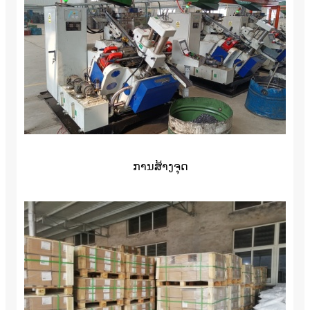
ການສ້າງຈຸດ