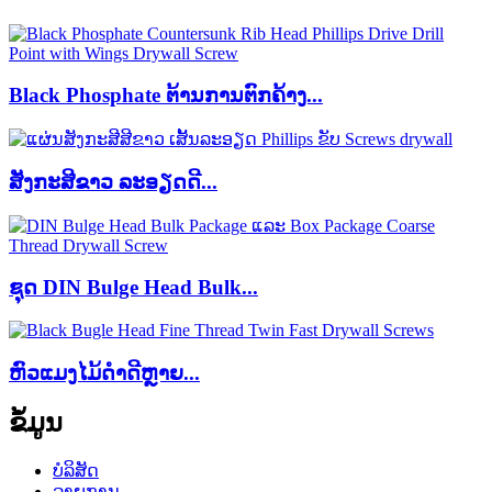
Black Phosphate ຕ້ານການຕົກຄ້າງ...
ສັງກະສີຂາວ ລະອຽດດີ...
ຊຸດ DIN Bulge Head Bulk...
ຫົວ​ແມງ​ໄມ້​ດຳ​ດີ​ຫຼາຍ...
ຂໍ້ມູນ
ບໍລິສັດ
ລາຍການ