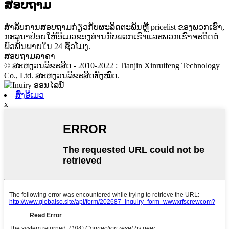
ສອບຖາມ
ສໍາ​ລັບ​ການ​ສອບ​ຖາມ​ກ່ຽວ​ກັບ​ຜະ​ລິດ​ຕະ​ພັນ​ຫຼື pricelist ຂອງ​ພວກ​ເຮົາ​,
ກະ​ລຸ​ນາ​ປ່ອຍ​ໃຫ້​ອີ​ເມວ​ຂອງ​ທ່ານ​ກັບ​ພວກ​ເຮົາ​ແລະ​ພວກ​ເຮົາ​ຈະ​ຕິດ​ຕໍ່​
ພົວ​ພັນ​ພາຍ​ໃນ 24 ຊົ່ວ​ໂມງ​.
ສອບຖາມລາຄາ
© ສະຫງວນລິຂະສິດ - 2010-2022 : Tianjin Xinruifeng Technology
Co., Ltd. ສະຫງວນລິຂະສິດທັງໝົດ.
ສົ່ງອີເມວ
x