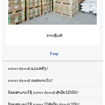
ການຫຸ້ມຫໍ່
Faqs
screws drywall ແມ່ນຫຍັງ?
screws drywall ຂະຫນາດໃດ?
ຂ້ອຍສາມາດໃຊ້ screws drywall ສໍາລັບໄມ້ໄດ້ບໍ?
ຂ້ອຍສາມາດໃຊ້ screws ໄມ້ສໍາລັບ drywall ໄດ້ບໍ?