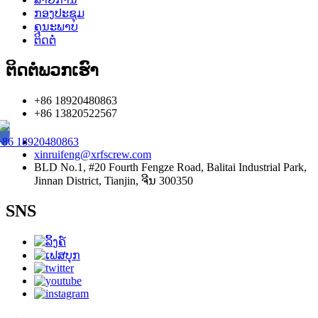
ກອງປະຊຸມ
ຄຸນະພາບ
ຕິດຕໍ່
ຕິດ​ຕໍ່​ພວກ​ເຮົາ
+86 18920480863
+86 13820522567
+86 18920480863
xinruifeng@xrfscrew.com
BLD No.1, #20 Fourth Fengze Road, Balitai Industrial Park,
Jinnan District, Tianjin, ຈີນ 300350
SNS