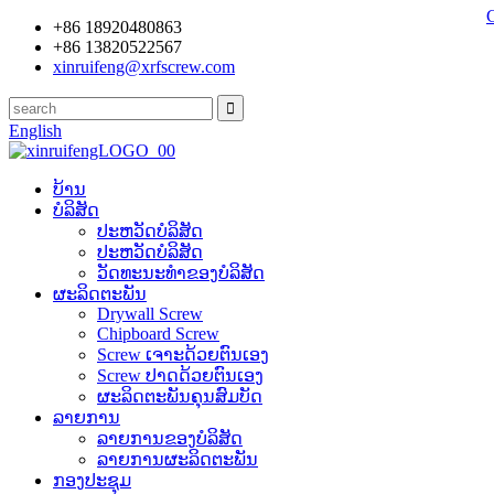
+86 18920480863
+86 13820522567
xinruifeng@xrfscrew.com
English
ບ້ານ
ບໍລິສັດ
ປະ​ຫວັດ​ບໍ​ລິ​ສັດ
ປະຫວັດບໍລິສັດ
ວັດທະນະທໍາຂອງບໍລິສັດ
ຜະລິດຕະພັນ
Drywall Screw
Chipboard Screw
Screw ເຈາະດ້ວຍຕົນເອງ
Screw ປາດດ້ວຍຕົນເອງ
ຜະລິດຕະພັນຄຸນສົມບັດ
ລາຍການ
ລາຍການຂອງບໍລິສັດ
ລາຍການຜະລິດຕະພັນ
ກອງປະຊຸມ