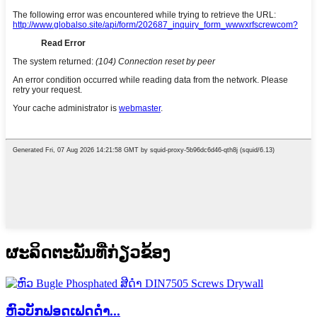
ຜະ​ລິດ​ຕະ​ພັນ​ທີ່​ກ່ຽວ​ຂ້ອງ
ຫົວບັກຟອດເຟດດຳ...