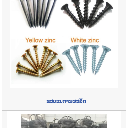
ຂະບວນການຜະລິດ