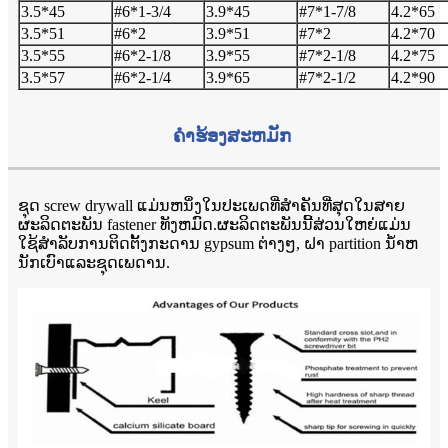
3.5*45
#6*1-3/4
3.9*45
#7*1-7/8
4.2*65
3.5*51
#6*2
3.9*51
#7*2
4.2*70
3.5*55
#6*2-1/8
3.9*55
#7*2-1/8
4.2*75
3.5*57
#6*2-1/4
3.9*65
#7*2-1/2
4.2*90
ຄໍາຮ້ອງສະຫມັກ
ຊຸດ screw drywall ແມ່ນຫນຶ່ງໃນປະເພດທີ່ສໍາຄັນທີ່ສຸດໃນສາຍ
ຜະລິດຕະພັນ fastener ທັງຫມົດ.ຜະລິດຕະພັນນີ້ສ່ວນໃຫຍ່ແມ່ນ
ໃຊ້ສໍາລັບການຕິດຕັ້ງກະດານ gypsum ຕ່າງໆ, ຝາ partition ນ້ໍາຫ
ນັກເບົາແລະຊຸດເພດານ.