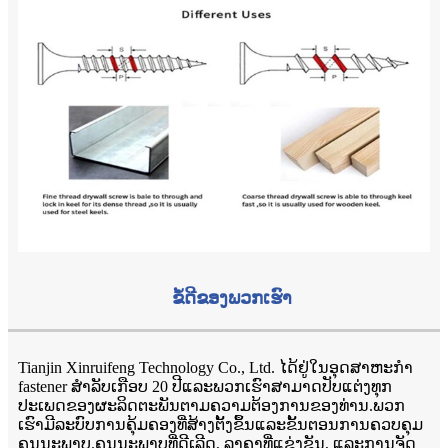
ຂໍ້ດີຂອງພວກເຮົາ
Tianjin Xinruifeng Technology Co., Ltd. ໄດ້ຢູ່ໃນອຸດສາຫະກໍາ
fastener ສໍາລັບເກືອບ 20 ປີແລະພວກເຮົາສາມາດປັບແຕ່ງທຸກ
ປະເພດຂອງຜະລິດຕະພັນຕາມຄວາມຕ້ອງການຂອງທ່ານ.ພວກ
ເຮົາມີລະບົບການຄຸ້ມຄອງທີ່ສ້າງຕັ້ງຂຶ້ນແລະຂັ້ນຕອນການຄວບຄຸມ
ຄຸນນະພາບ.ຄຸນນະພາບທີ່ດີເລີດ, ລາຄາທີ່ແຂ່ງຂັນ, ແລະການຈັດ