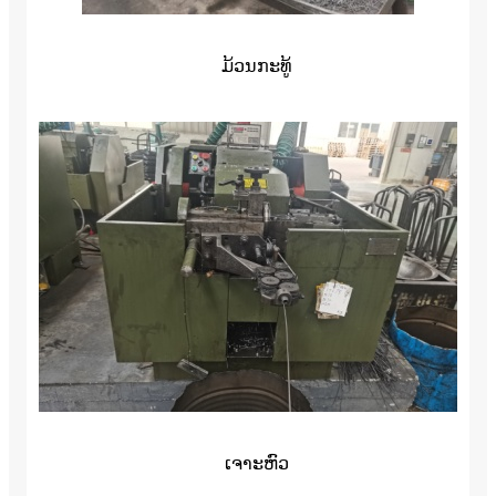
ມ້ວນກະທູ້
ເຈາະຫົວ