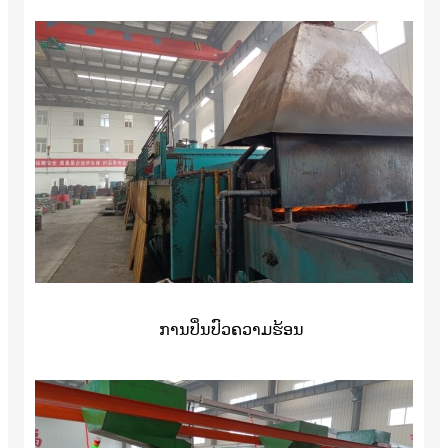
ການປິ່ນປົວຄວາມຮ້ອນ