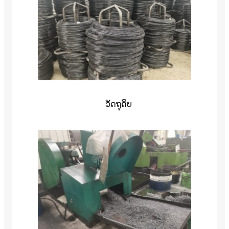
ວັດ​ຖຸ​ດິບ