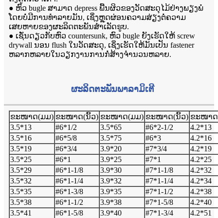
● ຫົວ bugle ສາມາດ depress ພື້ນຜິວຂອງວັດສະດຸໄມ້ຢ່າງພຽງພໍ
ໂດຍບໍ່ມີການທໍາລາຍມັນ, ເຊິ່ງຫຼຸດຜ່ອນຄວາມສ່ຽງຕໍ່ຄວາມ
ເສຍຫາຍຂອງຜະລິດຕະພັນສໍາເລັດຮູບ.
● ເຊັ່ນດຽວກັບຫົວ countersunk, ຫົວ bugle ຍັງເຮັດໃຫ້ screw
drywall ນອນ flush ໃນວັດສະດຸ, ເຊິ່ງເຮັດໃຫ້ມັນເປັນ fastener
ຫລາກຫລາຍໃນວຽກງານການກໍ່ສ້າງຈໍານວນຫລາຍ.
ຜະລິດຕະພັນ
ພາລາມິເຕີ
ຂະໜາດ(ມມ)
ຂະໜາດ(ນິ້ວ)
ຂະໜາດ(ມມ)
ຂະໜາດ(ນິ້ວ)
ຂະໜາດ
3.5*13
#6*1/2
3.5*65
#6*2-1/2
4.2*13
3.5*16
#6*5/8
3.5*75
#6*3
4.2*16
3.5*19
#6*3/4
3.9*20
#7*3/4
4.2*19
3.5*25
#6*1
3.9*25
#7*1
4.2*25
3.5*29
#6*1-1/8
3.9*30
#7*1-1/8
4.2*32
3.5*32
#6*1-1/4
3.9*32
#7*1-1/4
4.2*34
3.5*35
#6*1-3/8
3.9*35
#7*1-1/2
4.2*38
3.5*38
#6*1-1/2
3.9*38
#7*1-5/8
4.2*40
3.5*41
#6*1-5/8
3.9*40
#7*1-3/4
4.2*51