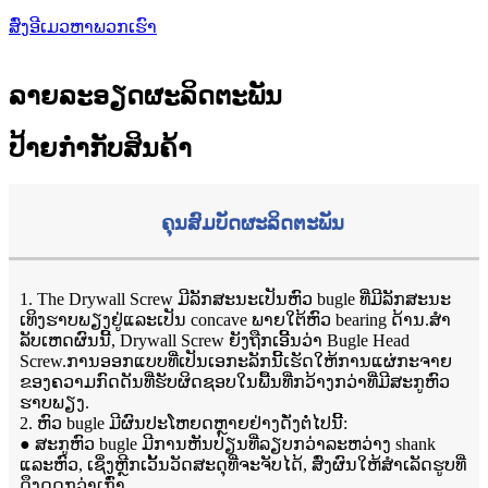
ສົ່ງອີເມວຫາພວກເຮົາ
ລາຍລະອຽດຜະລິດຕະພັນ
ປ້າຍກຳກັບສິນຄ້າ
ຄຸນສົມບັດຜະລິດຕະພັນ
1. The Drywall Screw ມີລັກສະນະເປັນຫົວ bugle ທີ່ມີລັກສະນະ
ເທິງຮາບພຽງຢູ່ແລະເປັນ concave ພາຍໃຕ້ຫົວ bearing ດ້ານ.ສໍາ
ລັບເຫດຜົນນີ້, Drywall Screw ຍັງຖືກເອີ້ນວ່າ Bugle Head
Screw.ການອອກແບບທີ່ເປັນເອກະລັກນີ້ເຮັດໃຫ້ການແຜ່ກະຈາຍ
ຂອງຄວາມກົດດັນທີ່ຮັບຜິດຊອບໃນພື້ນທີ່ກວ້າງກວ່າທີ່ມີສະກູຫົວ
ຮາບພຽງ.
2. ຫົວ bugle ມີຜົນປະໂຫຍດຫຼາຍຢ່າງດັ່ງຕໍ່ໄປນີ້:
● ສະກູຫົວ bugle ມີການຫັນປ່ຽນທີ່ລຽບກວ່າລະຫວ່າງ shank
ແລະຫົວ, ເຊິ່ງຫຼີກເວັ້ນວັດສະດຸທີ່ຈະຈັບໄດ້, ສົ່ງຜົນໃຫ້ສໍາເລັດຮູບທີ່
ດຶງດູດກວ່າເກົ່າ.