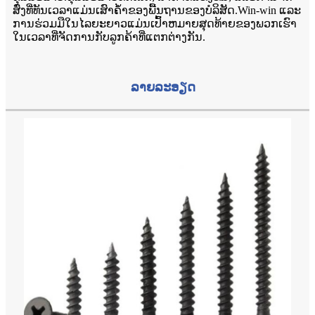
ສົ່ງທີ່ທັນເວລາແມ່ນເສົາຄ້ໍາຂອງພື້ນຖານຂອງບໍລິສັດ.Win-win ແລະ
ການຮ່ວມມືໃນໄລຍະຍາວແມ່ນເປົ້າຫມາຍສຸດທ້າຍຂອງພວກເຮົາ
ໃນເວລາທີ່ຈັດການກັບລູກຄ້າທີ່ແຕກຕ່າງກັນ.
ລາຍລະອຽດ