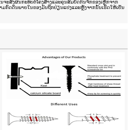
ຍໃນຈະສົ່ງຜົນກະທົບຕໍ່ໂຄງສ້າງແລະຄຸນສົມບັດກົນຈັກຂອງເຫຼັກຈາກ
າ, ຄວາມກົດດັນພາຍໃນຂອງມັນຖືກປ່ຽນແປງແລະຫຼັງຈາກນັ້ນເຮັດໃຫ້ເຢັນ