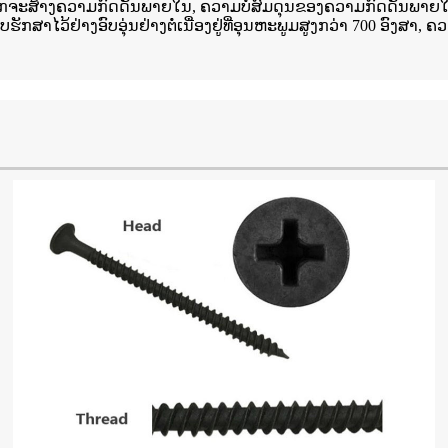
rmed, ເຫຼັກຈະສ້າງຄວາມກົດດັນພາຍໃນ, ຄວາມບໍ່ສົມດຸນຂອງຄວາມກົດດັນພາ
ຮັກສາໄວ້ຢ່າງອົບອຸ່ນຢ່າງຕໍ່ເນື່ອງຢູ່ທີ່ອຸນຫະພູມສູງກວ່າ 700 ອົງສ