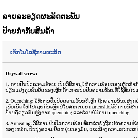
ລາຍລະອຽດຜະລິດຕະພັນ
ປ້າຍກຳກັບສິນຄ້າ
ເຕັກໂນໂລຊີການຜະລິດ
Drywall screw:
1. ການປິ່ນປົວຄວາມຮ້ອນ: ເປັນວິທີການໃຫ້ຄວາມຮ້ອນຂອງເຫຼັກກ້າກັ
ປ່ຽນແປງຄຸນສົມບັດຂອງເຫຼັກກ້າ.ການປິ່ນປົວຄວາມຮ້ອນທີ່ໃຊ້ທົ່ວໄປແມ
2. Quenching: ວິທີການປິ່ນປົວຄວາມຮ້ອນທີ່ເຫຼັກຖືກຄວາມຮ້ອນສູງກວ່
ເພື່ອເຮັດໃຫ້ໄປເຊຍກັນເຫຼັກຢູ່ໃນສະຖານະ martensitic.ວິທີກາ
ປ້າຍຊື່ດຽວກັນຫຼັງຈາກ quenching ແລະໂດຍບໍ່ມີການ quenching.
3. Annealing: ວິທີການປິ່ນປົວຄວາມຮ້ອນທີ່ເຫລໍກຍັງຖືກເຮັດຄວ
ຂອງເຫລໍກ, ປັບປຸງຄວາມຍືດຫຍຸ່ນຂອງມັນ, ແລະສ້າງຄວາມສະດວກໃນກາ