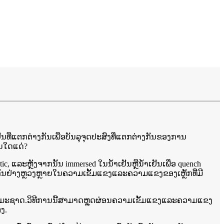
ນທີ່ແຕກຕ່າງກັນເພື່ອບັນລຸຈຸດປະສົງທີ່ແຕກຕ່າງກັນຂອງການ
ັນໃດແດ່?
 ແລະຫຼັງຈາກນັ້ນ immersed ໃນນ້ໍາເຢັນຫຼືນ້ໍາເຢັນເພື່ອ quench
ງກັນຢ່າງຫຼວງຫຼາຍໃນຄວາມເຂັ້ມແຂງແລະຄວາມແຂງຂອງເຫຼັກທີ່ມີ
າມທໍາມະຊາດ.ວິທີການນີ້ສາມາດຫຼຸດຜ່ອນຄວາມເຂັ້ມແຂງແລະຄວາມແຂງ
ງ.