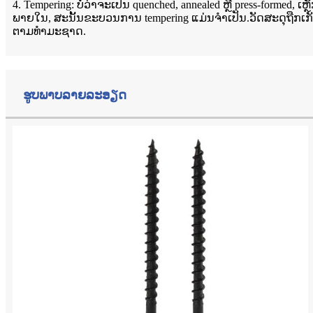
4. Tempering: ບໍ່ວ່າຈະເປັນ quenched, annealed ຫຼື press-fo
ພາຍໃນ, ສະນັ້ນຂະບວນການ tempering ແມ່ນຈໍາເປັນ.ວັດສະດຸຖືກເກັບ
ຕາມທໍາມະຊາດ.
ຮູບພາບລາຍລະອຽດ