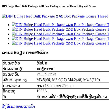
DIN Bulge Head Bulk Package ແລະ Box Package Coarse Thread Drywall Screw
ລາຍ​ລະ​ອຽດ​ການ​ຜະ​ລິດ​:
ປະເພດຫົວ
ຫົວບັກ
ປະເພດກະທູ້
ກະທູ້ຫຍາບ
Phillip Drive
ປະເພດຂັບ
M3.5(#6) M3.9(#7) M4.2(#8) M4.8(#10)
ເສັ້ນຜ່າສູນກາງ
ຄວາມຍາວ
ຈາກ 13mm ຫາ 254mm
1022A
ວັດສະດຸ
ຈົບ
ຟອສເຟດສີດໍາ/ສີຂີ້ເຖົ່າ;ສັງກະສີສີເຫຼືອງ/ສີຂາວ
ສົ່ງອີເມວຫາພວກເຮົາ