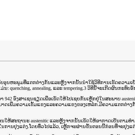
ບອຸນຫະພູມທີ່ແຕກຕ່າງກັນແລະຫຼັງຈາກນັ້ນນໍາໃຊ້ວິທີການເຮັດຄວາມເຢັ
່ນ: quenching, annealing, ແລະ tempering.3 ວິທີນີ້ຈະເກີດຜົນກະທົບອ
າ 942 ອົງສາເຊນຊຽດເພື່ອເຮັດໃຫ້ໄປເຊຍກັນເຫຼັກຢູ່ໃນສະພາບ austenitic,
ນນີ້ສາມາດເພີ່ມຄວາມເຂັ້ມແຂງແລະຄວາມແຂງຂອງເຫລໍກ.ມີຄວາມແຕກຕ່າ
າມຮ້ອນໃຫ້ສະຖານະ austenitic ແລະຫຼັງຈາກນັ້ນເຮັດໃຫ້ອາກາດເຢັນຕ
ນປຸງແຕ່ງ.ໂດຍທົ່ວໄປແລ້ວ, ເຫຼັກຈະຜ່ານຂັ້ນຕອນນີ້ກ່ອນທີ່ຈະປຸງແຕ່