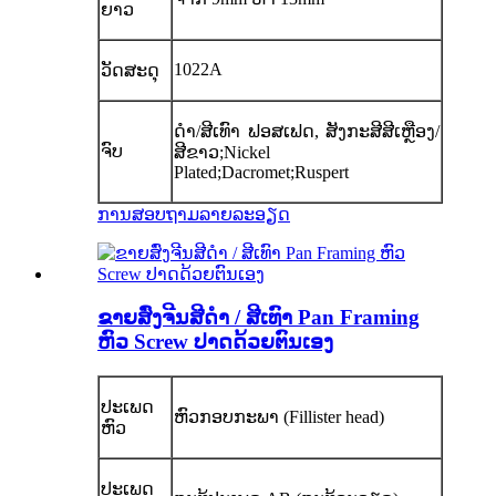
ຍາວ
1022A
ວັດສະດຸ
ດຳ/ສີເທົາ ຟອສເຟດ, ສັງກະສີສີເຫຼືອງ/
ຈົບ
ສີຂາວ;Nickel
Plated;Dacromet;Ruspert
ການສອບຖາມ
ລາຍລະອຽດ
ຂາຍສົ່ງຈີນສີດໍາ / ສີເທົາ Pan Framing
ຫົວ Screw ປາດດ້ວຍຕົນເອງ
ປະເພດ
ຫົວ​ກອບ​ກະ​ພາ (Fillister head)
ຫົວ
ປະເພດ