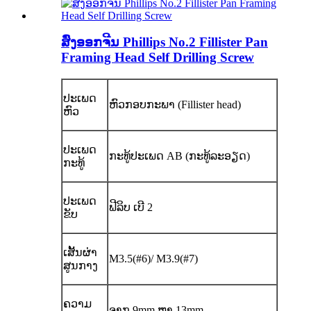
ສົ່ງອອກຈີນ Phillips No.2 Fillister Pan
Framing Head Self Drilling Screw
ປະເພດ
ຫົວ​ກອບ​ກະ​ພາ (Fillister head)
ຫົວ
ປະເພດ
ກະທູ້ປະເພດ AB (ກະທູ້ລະອຽດ)
ກະທູ້
ປະເພດ
ຟີລິບ ເບີ 2
ຂັບ
ເສັ້ນຜ່າ
M3.5(#6)/ M3.9(#7)
ສູນກາງ
ຄວາມ
ຈາກ 9mm ຫາ 13mm