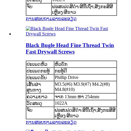
ຈົບ
ຟອສເຟດສີດໍາ/ສີຂີ້ເຖົ່າ;ສັງກະສີສີ
ເຫຼືອງ/ສີຂາວ
ການສອບຖາມ
ລາຍລະອຽດ
Black Bugle Head Fine Thread Twin
Fast Drywall Screws
ປະເພດຫົວ
ຫົວບັກ
ປະເພດກະທູ້
ກະທູ້ດີ
Phillip Drive
ປະເພດຂັບ
M3.5(#6) M3.9(#7) M4.2(#8)
ເສັ້ນຜ່າ
M4.8(#10)
ສູນກາງ
ຄວາມຍາວ
ຈາກ 13mm ຫາ 254mm
1022A
ວັດສະດຸ
ຈົບ
ຟອສເຟດສີດໍາ/ສີຂີ້ເຖົ່າ;ສັງກະສີສີ
ເຫຼືອງ/ສີຂາວ
ການສອບຖາມ
ລາຍລະອຽດ