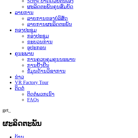
Screw ປາດດ້ວຍຕົນເອງ
ຜະລິດຕະພັນຄຸນສົມບັດ
ລາຍການ
ລາຍການຂອງບໍລິສັດ
ລາຍການຜະລິດຕະພັນ
ກອງປະຊຸມ
ກອງປະຊຸມ
ຂະບວນການ
ອຸປະກອນ
ຄຸນະພາບ
ການຄວບຄຸມຄຸນນະພາບ
ການຢັ້ງຢືນ
ຂໍ້​ມູນ​ດ້ານ​ວິ​ຊາ​ການ
ຂ່າວ
VR Factory Tour
ຕິດຕໍ່
ຕິດ​ຕໍ່​ພວກ​ເຮົາ
FAQs
get_
ຜະລິດຕະພັນ
ບ້ານ