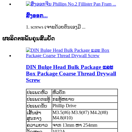
ສົ່ງອອກ...
1. screws ເຈາະດ້ວຍຕົນເອງມີ ...
ຜະລິດຕະພັນຄຸນສົມບັດ
DIN Bulge Head Bulk Package ແລະ
Box Package Coarse Thread Drywall
Screw
ປະເພດຫົວ
ຫົວບັກ
ປະເພດກະທູ້
ກະທູ້ຫຍາບ
Phillip Drive
ປະເພດຂັບ
M3.5(#6) M3.9(#7) M4.2(#8)
ເສັ້ນຜ່າ
M4.8(#10)
ສູນກາງ
ຄວາມຍາວ
ຈາກ 13mm ຫາ 254mm
1022A
ວັດສະດຸ