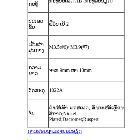
ກະທູ້ປະເພດ AB (ກະທູ້ລະອຽດ)
ກະທູ້
ປະເພດ
ຟີລິບ ເບີ 2
ຂັບ
ເສັ້ນຜ່າ
M3.5(#6)/ M3.9(#7)
ສູນກາງ
ຄວາມ
ຈາກ 9mm ຫາ 13mm
ຍາວ
1022A
ວັດສະດຸ
ດຳ/ສີເທົາ ຟອສເຟດ, ສັງກະສີສີເຫຼືອງ/
ຈົບ
ສີຂາວ;Nickel
Plated;Dacromet;Ruspert
ການສອບຖາມ
ລາຍລະອຽດ