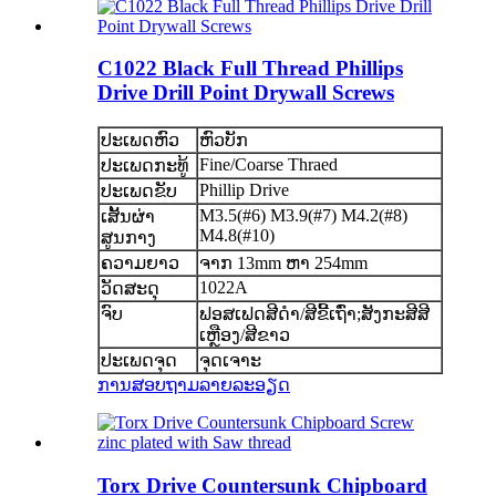
C1022 Black Full Thread Phillips
Drive Drill Point Drywall Screws
ປະເພດຫົວ
ຫົວບັກ
Fine/Coarse Thraed
ປະເພດກະທູ້
Phillip Drive
ປະເພດຂັບ
M3.5(#6) M3.9(#7) M4.2(#8)
ເສັ້ນຜ່າ
M4.8(#10)
ສູນກາງ
ຄວາມຍາວ
ຈາກ 13mm ຫາ 254mm
1022A
ວັດສະດຸ
ຈົບ
ຟອສເຟດສີດໍາ/ສີຂີ້ເຖົ່າ;ສັງກະສີສີ
ເຫຼືອງ/ສີຂາວ
ປະເພດຈຸດ
ຈຸດເຈາະ
ການສອບຖາມ
ລາຍລະອຽດ
Torx Drive Countersunk Chipboard