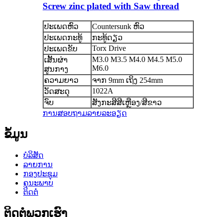
Screw zinc plated with Saw thread
ປະເພດຫົວ
Countersunk ຫົວ
ປະເພດກະທູ້
ກະທູ້ດຽວ
Torx Drive
ປະເພດຂັບ
M3.0 M3.5 M4.0 M4.5 M5.0
ເສັ້ນຜ່າ
M6.0
ສູນກາງ
ຄວາມຍາວ
ຈາກ 9mm ເຖິງ 254mm
1022A
ວັດສະດຸ
ຈົບ
ສັງກະສີສີເຫຼືອງ/ສີຂາວ
ການສອບຖາມ
ລາຍລະອຽດ
ຂໍ້ມູນ
ບໍລິສັດ
ລາຍການ
ກອງປະຊຸມ
ຄຸນະພາບ
ຕິດຕໍ່
ຕິດ​ຕໍ່​ພວກ​ເຮົາ