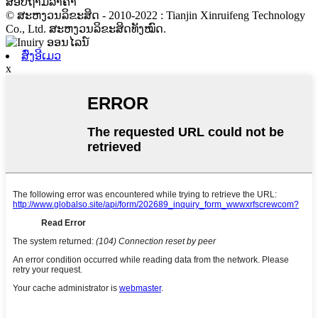
ສອບຖາມລາຄາ
© ສະຫງວນລິຂະສິດ - 2010-2022 : Tianjin Xinruifeng Technology
Co., Ltd. ສະຫງວນລິຂະສິດທັງໝົດ.
ສົ່ງອີເມວ
x