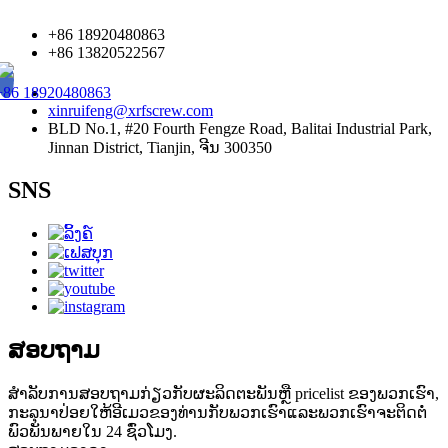
+86 18920480863
+86 13820522567
+86 18920480863
xinruifeng@xrfscrew.com
BLD No.1, #20 Fourth Fengze Road, Balitai Industrial Park,
Jinnan District, Tianjin, ຈີນ 300350
SNS
ສອບຖາມ
ສໍາ​ລັບ​ການ​ສອບ​ຖາມ​ກ່ຽວ​ກັບ​ຜະ​ລິດ​ຕະ​ພັນ​ຫຼື pricelist ຂອງ​ພວກ​ເຮົາ​,
ກະ​ລຸ​ນາ​ປ່ອຍ​ໃຫ້​ອີ​ເມວ​ຂອງ​ທ່ານ​ກັບ​ພວກ​ເຮົາ​ແລະ​ພວກ​ເຮົາ​ຈະ​ຕິດ​ຕໍ່​
ພົວ​ພັນ​ພາຍ​ໃນ 24 ຊົ່ວ​ໂມງ​.